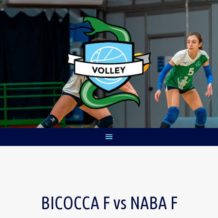
Skip
to
content
BICOCCA F vs NABA F