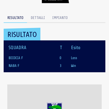
RISULTATO
DETTAGLI
IMPIANTO
RISULTATO
SQUADRA
T
Esito
BICOCCA F
0
Loss
NABA F
3
Win