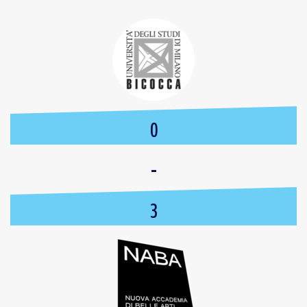
0
-
3