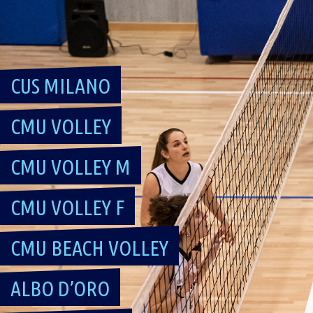
Skip
to
content
CUS MILANO
CMU VOLLEY
CMU VOLLEY M
CMU VOLLEY F
CMU BEACH VOLLEY
ALBO D’ORO