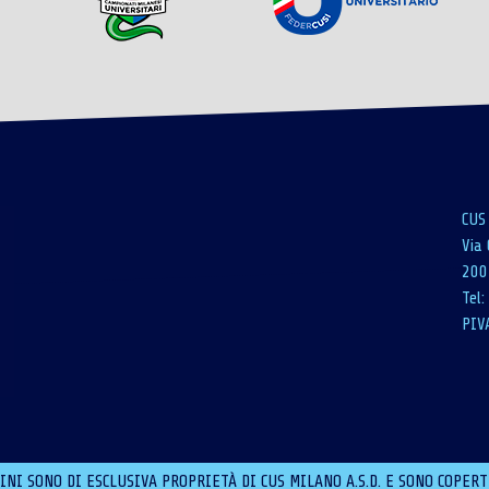
CUS
Via 
200
Tel
PIV
NI SONO DI ESCLUSIVA PROPRIETÀ DI CUS MILANO A.S.D. E SONO COPERT