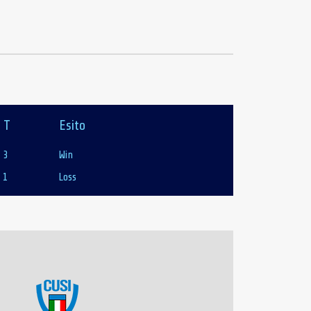
T
Esito
3
Win
1
Loss