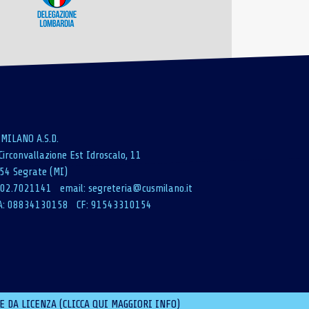
 MILANO A.S.D.
Circonvallazione Est Idroscalo, 11
54 Segrate (MI)
: 02.7021141 email:
segreteria@cusmilano.it
A: 08834130158 CF: 91543310154
E DA LICENZA (CLICCA QUI MAGGIORI INFO)