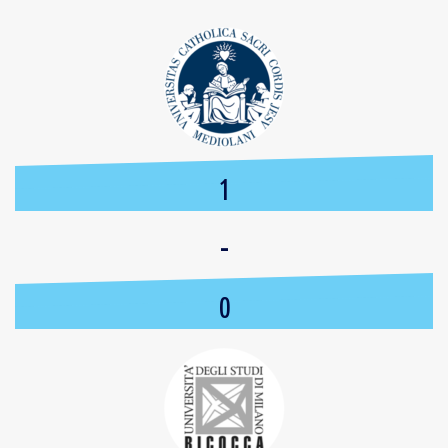
1
-
0