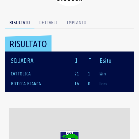
RISULTATO
DETTAGLI
IMPIANTO
RISULTATO
SQUADRA
1
T
Esito
CATTOLICA
21
1
Win
BICOCCA BIANCA
14
0
Loss