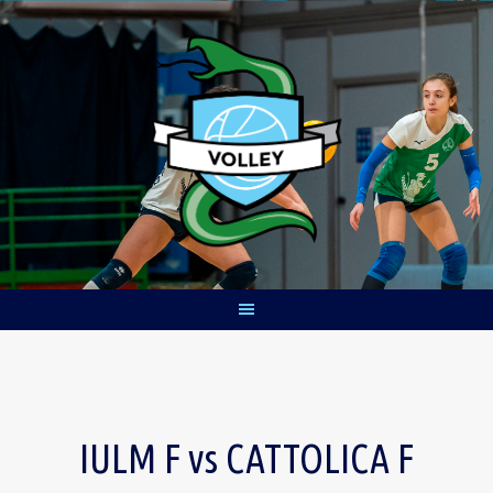
Skip
to
content
IULM F vs CATTOLICA F