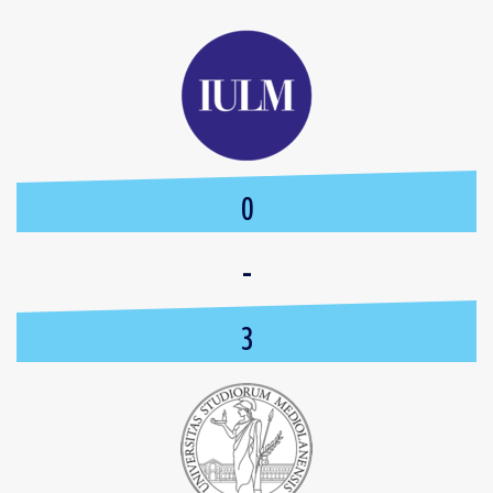
0
-
3