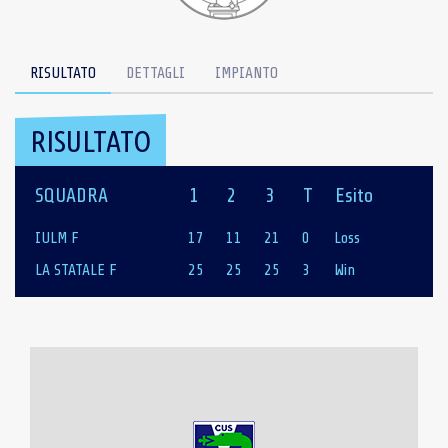
RISULTATO
DETTAGLI
IMPIANTO
RISULTATO
SQUADRA
1
2
3
T
Esito
IULM F
17
11
21
0
Loss
LA STATALE F
25
25
25
3
Win