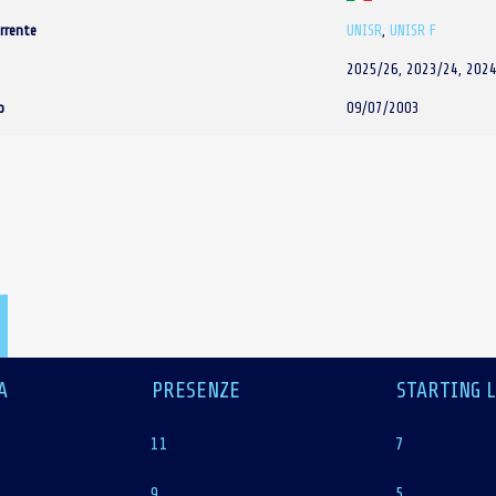
rrente
UNISR
,
UNISR F
2025/26, 2023/24, 202
o
09/07/2003
A
PRESENZE
STARTING 
11
7
9
5