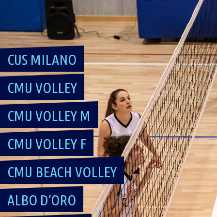
Skip
to
content
CUS MILANO
CMU VOLLEY
CMU VOLLEY M
CMU VOLLEY F
CMU BEACH VOLLEY
ALBO D’ORO