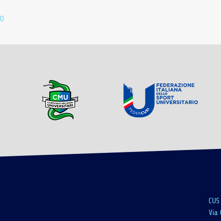
NO
CUS
Via 