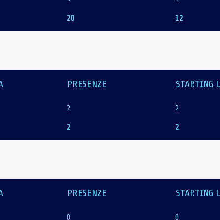
20
12
A
PRESENZE
STARTING 
2
2
2
2
A
PRESENZE
STARTING 
0
0