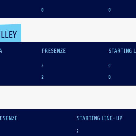
0
0
LLEY
A
PRESENZE
STARTING 
2
0
2
0
ESENZE
STARTING LINE-UP
7