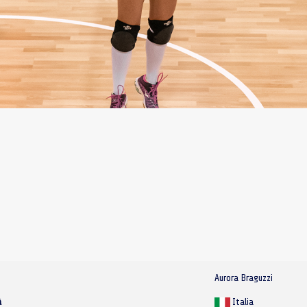
Aurora Braguzzi
à
Italia