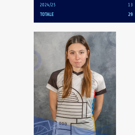
2024/25
13
TOTALE
29