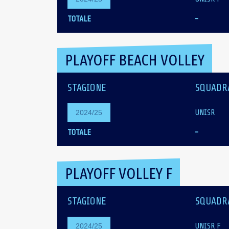
TOTALE
-
PLAYOFF BEACH VOLLEY
STAGIONE
SQUADR
UNISR
2024/25
TOTALE
-
PLAYOFF VOLLEY F
STAGIONE
SQUADR
UNISR F
2024/25