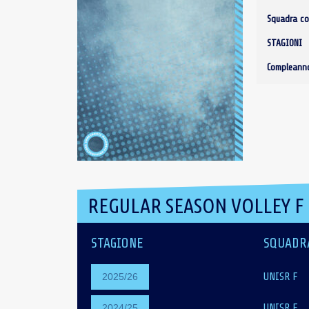
Squadra co
STAGIONI
Compleann
REGULAR SEASON VOLLEY F
STAGIONE
SQUADR
UNISR F
2025/26
UNISR F
2024/25