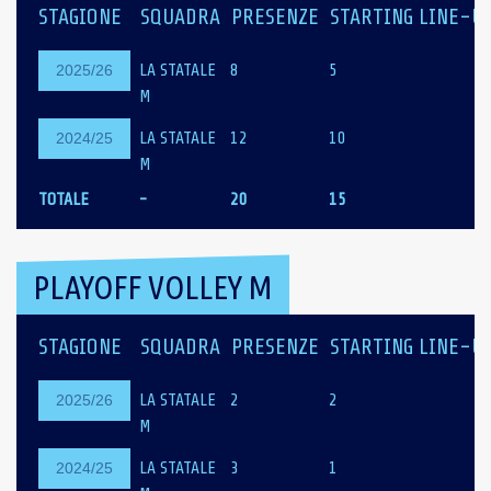
STAGIONE
SQUADRA
PRESENZE
STARTING LINE-U
LA STATALE
8
5
2025/26
M
LA STATALE
12
10
2024/25
M
TOTALE
-
20
15
PLAYOFF VOLLEY M
STAGIONE
SQUADRA
PRESENZE
STARTING LINE-U
LA STATALE
2
2
2025/26
M
LA STATALE
3
1
2024/25