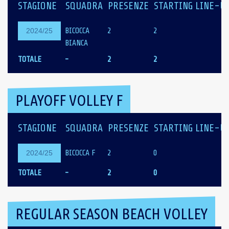
STAGIONE
SQUADRA
PRESENZE
STARTING LINE-U
BICOCCA
2
2
2024/25
BIANCA
TOTALE
-
2
2
PLAYOFF VOLLEY F
STAGIONE
SQUADRA
PRESENZE
STARTING LINE-U
BICOCCA F
2
0
2024/25
TOTALE
-
2
0
REGULAR SEASON BEACH VOLLEY