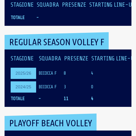
STAGIONE
SQUADRA
PRESENZE
STARTING LINE-UP
TOTALE
-
REGULAR SEASON VOLLEY F
STAGIONE
SQUADRA
PRESENZE
STARTING LINE-U
BICOCCA F
8
4
2025/26
BICOCCA F
3
0
2024/25
TOTALE
-
11
4
PLAYOFF BEACH VOLLEY