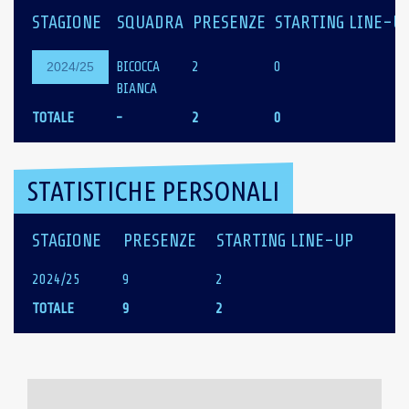
STAGIONE
SQUADRA
PRESENZE
STARTING LINE-U
BICOCCA
2
0
2024/25
BIANCA
TOTALE
-
2
0
STATISTICHE PERSONALI
STAGIONE
PRESENZE
STARTING LINE-UP
2024/25
9
2
TOTALE
9
2