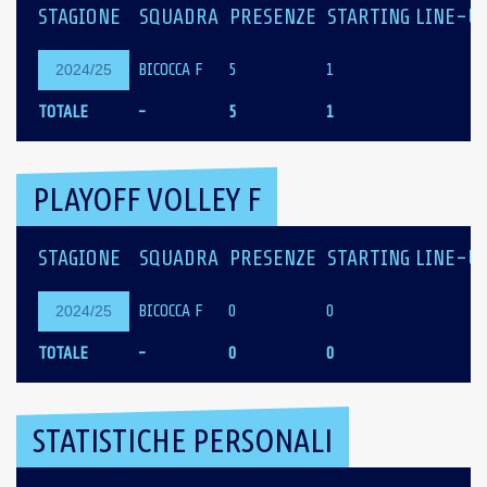
STAGIONE
SQUADRA
PRESENZE
STARTING LINE-U
BICOCCA F
5
1
2024/25
TOTALE
-
5
1
PLAYOFF VOLLEY F
STAGIONE
SQUADRA
PRESENZE
STARTING LINE-U
BICOCCA F
0
0
2024/25
TOTALE
-
0
0
STATISTICHE PERSONALI