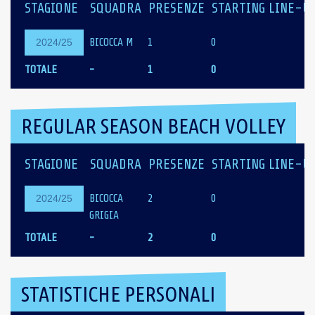
STAGIONE
SQUADRA
PRESENZE
STARTING LINE-U
BICOCCA M
1
0
2024/25
TOTALE
-
1
0
REGULAR SEASON BEACH VOLLEY
STAGIONE
SQUADRA
PRESENZE
STARTING LINE-U
BICOCCA
2
0
2024/25
GRIGIA
TOTALE
-
2
0
STATISTICHE PERSONALI