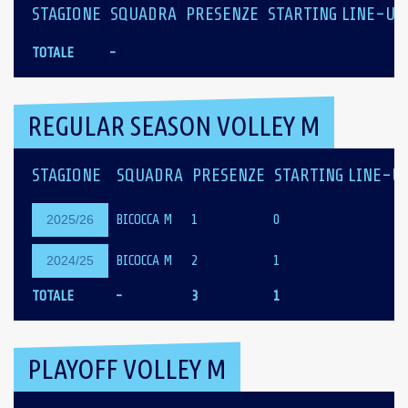
STAGIONE
SQUADRA
PRESENZE
STARTING LINE-UP
TOTALE
-
REGULAR SEASON VOLLEY M
STAGIONE
SQUADRA
PRESENZE
STARTING LINE-U
BICOCCA M
1
0
2025/26
BICOCCA M
2
1
2024/25
TOTALE
-
3
1
PLAYOFF VOLLEY M