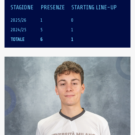
STAGIONE
PRESENZE
STARTING LINE-UP
2025/26
1
0
2024/25
5
1
TOTALE
6
1