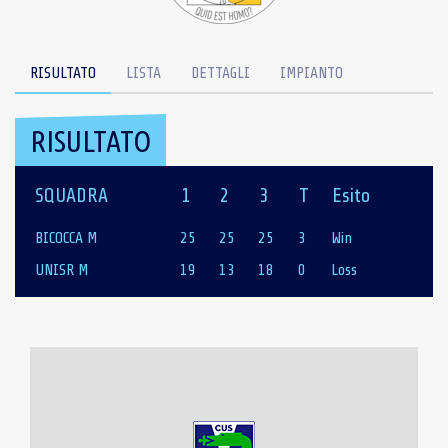
RISULTATO
LISTA
DETTAGLI
IMPIANTO
RISULTATO
SQUADRA
1
2
3
T
Esito
BICOCCA M
25
25
25
3
Win
UNISR M
19
13
18
0
Loss