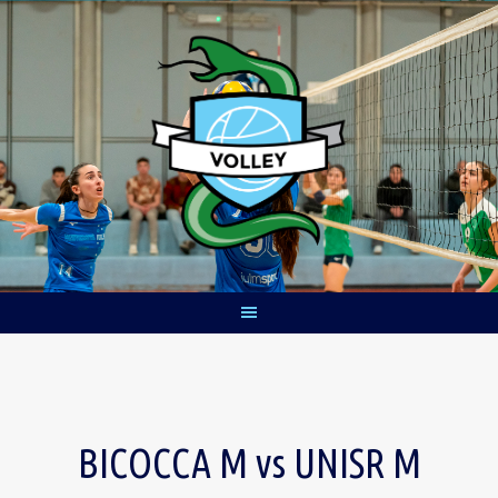
Skip
to
content
BICOCCA M vs UNISR M