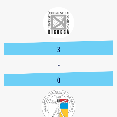
3
-
0