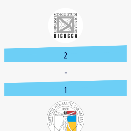
2
-
1