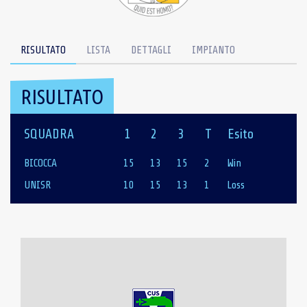
RISULTATO
LISTA
DETTAGLI
IMPIANTO
RISULTATO
SQUADRA
1
2
3
T
Esito
BICOCCA
15
13
15
2
Win
UNISR
10
15
13
1
Loss