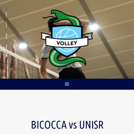
Skip
to
content
BICOCCA vs UNISR