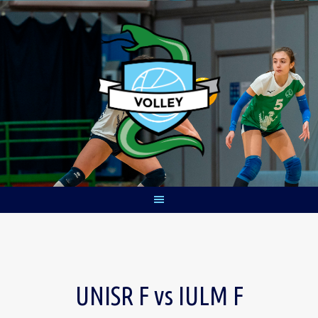
Skip
to
content
UNISR F vs IULM F