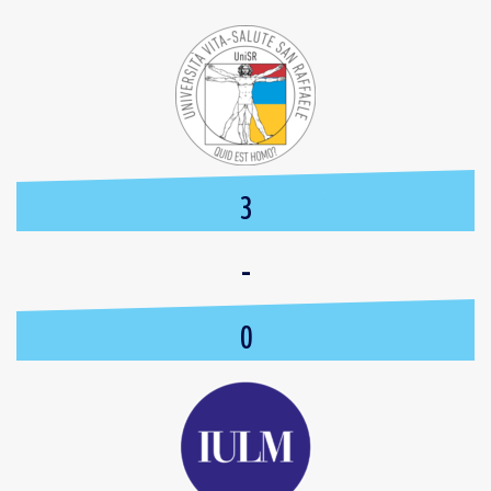
3
-
0