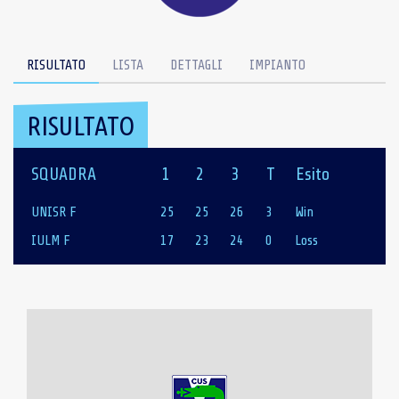
RISULTATO
LISTA
DETTAGLI
IMPIANTO
RISULTATO
SQUADRA
1
2
3
T
Esito
UNISR F
25
25
26
3
Win
IULM F
17
23
24
0
Loss