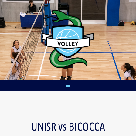
Skip
to
content
UNISR vs BICOCCA