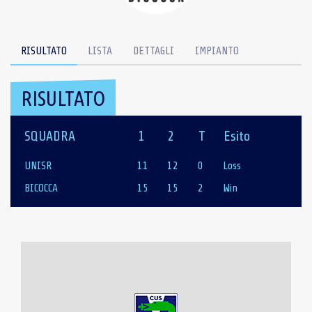
RISULTATO
LISTA
DETTAGLI
IMPIANTO
RISULTATO
SQUADRA
1
2
T
Esito
UNISR
11
12
0
Loss
BICOCCA
15
15
2
Win